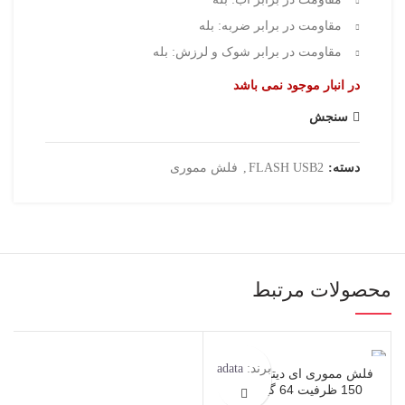
مقاومت در برابر ضربه: بله
مقاومت در برابر شوک و لرزش: بله
در انبار موجود نمی باشد
سنجش
دسته:
FLASH USB2
,
فلش مموری
محصولات مرتبط
برند:
adata
فلش مموری ای دیتا مدل UV
150 ظرفیت 64 گیگابایت