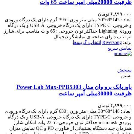
ظرفیت 20000میلی آمپر ساعت 65 وات
۶,۸۹۹,۰۰۰
تومان
ابعاد : 145*69*30 میلی متر وزن : 395 گرم دارای یک درگاه ورودی
و خروجی TYPE-C دارای یک درگاه خروجی USB-A و یک درگاه
ورودی Lightning حداکثر توان خروجی : 65 وات مناسب برای شارژ
لپ تاپ دارای صفحه ی نمایشگر دیجیتال
برند:
Riversong
انتخاب گزینه‌ها
نمایش سریع
سنجش
بستن
پاوربانک پرو وان مدل Power Lab Max-PPB5303
ظرفیت 30000میلی آمپر ساعت
۴,۸۹۹,۰۰۰
تومان
ابعاد : 148*68*38 میلی متر وزن : 630 گرم دارای یک درگاه ورودی
و خروجی TYPE-C دارای یک درگاه خروجی USB-A و یک درگاه
ورودی micro usb حداکثر توان خروجی : 22.5 وات امکان شارژ
همزمان چند دستگاه پشتیبانی از فناوری PD و QC نمایش میزان
شارژ باتری به صورت LED بدنه مقاوم در برابر خط و خش و ضربه