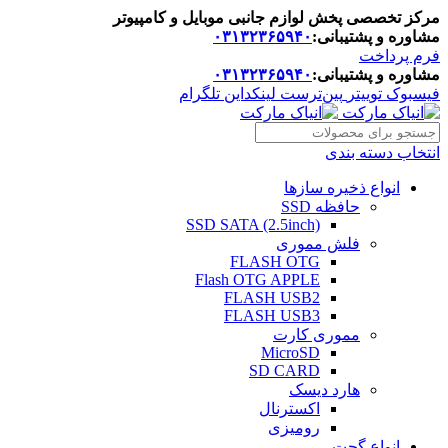
مرکز تخصصی پخش لوازم جانبی موبایل و کامپیوتر
مشاوره و پشتیبانی:
۰۳۱۳۲۳۶۵۹۴۰
فرم پرداخت
مشاوره و پشتیبانی:
۰۳۱۳۲۳۶۵۹۴۰
فیسبوک
توییتر
پین‌ترست
لینکداین
تلگرام
انتخاب دسته بندی
انواع ذخیره سازها
حافظه SSD
SSD SATA (2.5inch)
فلش مموری
FLASH OTG
Flash OTG APPLE
FLASH USB2
FLASH USB3
مموری کارت
MicroSD
SD CARD
هارد دیسک
اکسترنال
رومیزی
انواع گجت