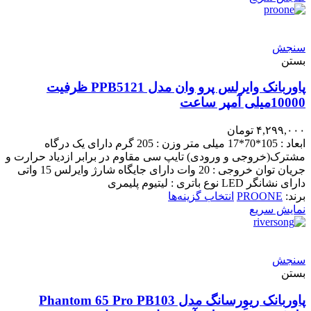
سنجش
بستن
پاوربانک وایرلس پرو وان مدل PPB5121 ظرفیت
10000میلی آمپر ساعت
۴,۲۹۹,۰۰۰
تومان
ابعاد : 105*70*17 میلی متر وزن : 205 گرم دارای یک درگاه
مشترک(خروجی و ورودی) تایپ سی مقاوم در برابر ازدیاد حرارت و
جریان توان خروجی : 20 وات دارای جایگاه شارژ وایرلس 15 واتی
دارای نشانگر LED نوع باتری : لیتیوم پلیمری
برند:
PROONE
انتخاب گزینه‌ها
نمایش سریع
سنجش
بستن
پاوربانک ریوِرسانگ مدل Phantom 65 Pro PB103