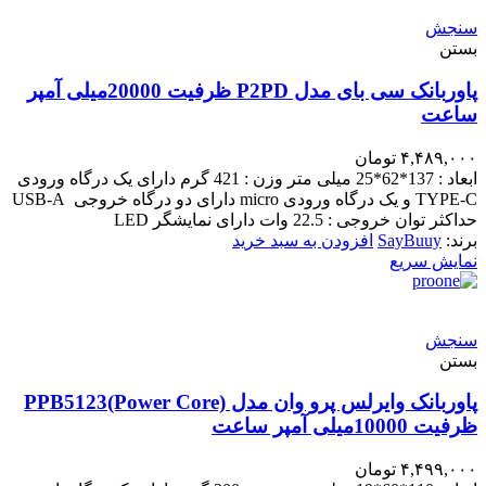
سنجش
بستن
پاوربانک سی بای مدل P2PD ظرفیت 20000میلی آمپر
ساعت
۴,۴۸۹,۰۰۰
تومان
ابعاد : 137*62*25 میلی متر وزن : 421 گرم دارای یک درگاه ورودی
TYPE-C و یک درگاه ورودی micro دارای دو درگاه خروجی USB-A
حداکثر توان خروجی : 22.5 وات دارای نمایشگر LED
برند:
SayBuuy
افزودن به سبد خرید
نمایش سریع
سنجش
بستن
پاوربانک وایرلس پرو وان مدل PPB5123(Power Core)
ظرفیت 10000میلی آمپر ساعت
۴,۴۹۹,۰۰۰
تومان