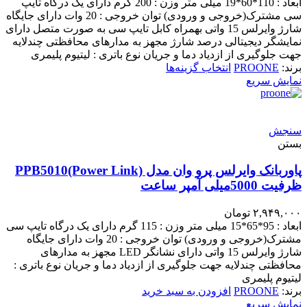
ابعاد : 110*60*19 میلی متر وزن : 200 گرم دارای یک درگاه تایپ
سی مشترک(خروجی و ورودی) توان خروجی : 20 وات دارای جایگاه
شارژ وایرلس 15 واتی بهمراه کابل تایپ سی به صورت متصل دارای
نمایشگر دیجیتالی درصد شارژ مجهز به مدارهای محافظتی چندلایه
جهت جلوگیری از ازدیاد دما و جریان نوع باتری : لیتیوم پلیمری
برند:
PROONE
انتخاب گزینه‌ها
نمایش سریع
سنجش
بستن
پاوربانک وایرلس پرو وان مدل PPB5010(Power Link)
ظرفیت 5000میلی آمپر ساعت
۲,۹۴۹,۰۰۰
تومان
ابعاد : 95*65*15 میلی متر وزن : 115 گرم دارای یک درگاه تایپ سی
مشترک(خروجی و ورودی) توان خروجی : 20 وات دارای جایگاه
شارژ وایرلس 15 واتی دارای نشانگر LED مجهز به مدارهای
محافظتی چندلایه جهت جلوگیری از ازدیاد دما و جریان نوع باتری :
لیتیوم پلیمری
برند:
PROONE
افزودن به سبد خرید
نمایش سریع