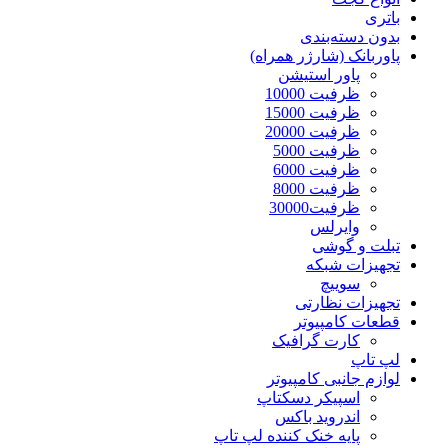
باتری
بدون دسته‌بندی
پاوربانک (شارژر همراه)
پاور استیشن
ظرفیت 10000
ظرفیت 15000
ظرفیت 20000
ظرفیت 5000
ظرفیت 6000
ظرفیت 8000
ظرفیت30000
وایرلس
تبلت و گوشی
تجهیزات شبکه
سوییچ
تجهیزات نظارتی
قطعات کامپیوتر
کارت گرافیک
لپ تاپ
لوازم جانبی کامپیوتر
اسپیکر دسکتاپ
اندروید باکس
پایه خنک کننده لپ تاپ