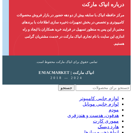
درباره انیاک مارکت
مرکز حافظه انیاک با سابقه بیش از دو دهه حضور در بازار فروش محصولات
کامپیوتری و تخصص در بخش تجهیزات ذخیره سازی اطلاعات با برندهای
معتبر،از این پس به منظور تسهیل در فرایند خرید همکاران با ایجاد و راه
اندازی این سایت با نام تجاری انیاک مارکت در خدمت مشتریان گرامی
هستیم.
تمامی حقوق برای انیاک مارکت محفوظ است.
ENIACMARKET | انیاک مارکت
2018 — 2024
جستجو
لوازم جانبی کامپیوتر
لوازم جانبی موبایل
مودم
هدفون، هدست و هندزفری
مموری کارت
هارد دیسک
انواع ذخیره سازها