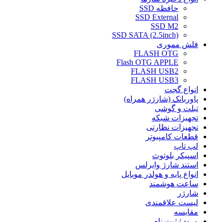
حافظه SSD
SSD External
SSD M2
SSD SATA (2.5inch)
فلش مموری
FLASH OTG
Flash OTG APPLE
FLASH USB2
FLASH USB3
انواع گجت
پاوربانک (شارژر همراه)
تبلت و گوشی
تجهیزات شبکه
تجهیزات نظارتی
قطعات کامپیوتر
لپ تاپ
اسپیکر بلوتوث
استند شارژ وایرلس
انواع پایه و هولدر موبایل
ساعت هوشمند
شارژر
لیست علاقمندی
مقایسه
ورود / ثبت نام