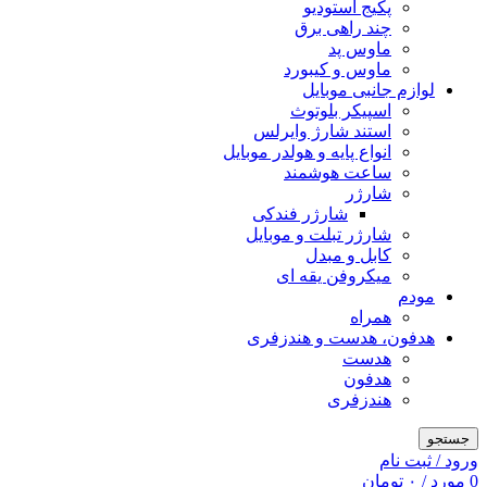
پکیج استودیو
چند راهی برق
ماوس پد
ماوس و کیبورد
لوازم جانبی موبایل
اسپیکر بلوتوث
استند شارژ وایرلس
انواع پایه و هولدر موبایل
ساعت هوشمند
شارژر
شارژر فندکی
شارژر تبلت و موبایل
کابل و مبدل
میکروفن یقه ای
مودم
همراه
هدفون، هدست و هندزفری
هدست
هدفون
هندزفری
جستجو
ورود / ثبت نام
0
مورد
/
۰
تومان