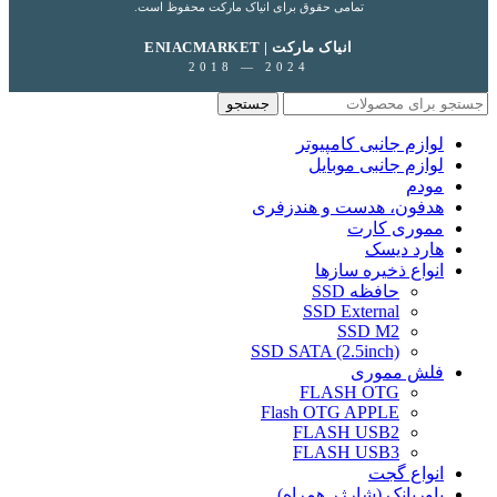
تمامی حقوق برای انیاک مارکت محفوظ است.
ENIACMARKET | انیاک مارکت
2018 — 2024
جستجو
لوازم جانبی کامپیوتر
لوازم جانبی موبایل
مودم
هدفون، هدست و هندزفری
مموری کارت
هارد دیسک
انواع ذخیره سازها
حافظه SSD
SSD External
SSD M2
SSD SATA (2.5inch)
فلش مموری
FLASH OTG
Flash OTG APPLE
FLASH USB2
FLASH USB3
انواع گجت
پاوربانک (شارژر همراه)