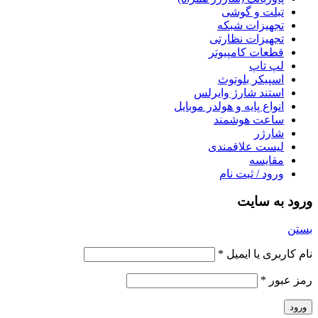
تبلت و گوشی
تجهیزات شبکه
تجهیزات نظارتی
قطعات کامپیوتر
لپ تاپ
اسپیکر بلوتوث
استند شارژ وایرلس
انواع پایه و هولدر موبایل
ساعت هوشمند
شارژر
لیست علاقمندی
مقایسه
ورود / ثبت نام
ورود به سایت
بستن
نام کاربری یا ایمیل
*
رمز عبور
*
ورود