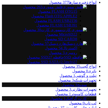
انواع ذخیره سازها
377
محصول
فلش مموری
263
محصول
15
FLASH OTG
محصول
2
Flash OTG APPLE
محصول
156
FLASH USB2
محصول
91
FLASH USB3
محصول
مموری کارت
30
محصول
22
MicroSD
محصول
8
SD CARD
محصول
هارد دیسک
57
محصول
اکسترنال
54
محصول
رومیزی
3
محصول
حافظه SSD
27
محصول
27
SSD SATA (2.5inch)
محصول
انواع گجت
35
محصول
باتری
0
محصول
تبلت و گوشی
1
محصول
تجهیزات شبکه
3
محصول
سوییچ
3
محصول
تجهیزات نظارتی
3
محصول
قطعات کامپیوتر
1
محصول
کارت گرافیک
1
محصول
لپ تاپ
0
محصول
لوازم جانبی کامپیوتر
37
محصول