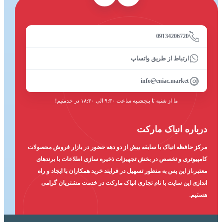
09134206720
ارتباط از طریق واتساپ
info@eniac.market
ما از شنبه تا پنجشنبه ساعت ۹:۳۰ الی ۱۸:۳۰ در خدمتیم!
درباره انیاک مارکت
مرکز حافظه انیاک با سابقه بیش از دو دهه حضور در بازار فروش محصولات
کامپیوتری و تخصص در بخش تجهیزات ذخیره سازی اطلاعات با برندهای
معتبر،از این پس به منظور تسهیل در فرایند خرید همکاران با ایجاد و راه
اندازی این سایت با نام تجاری انیاک مارکت در خدمت مشتریان گرامی
هستیم.