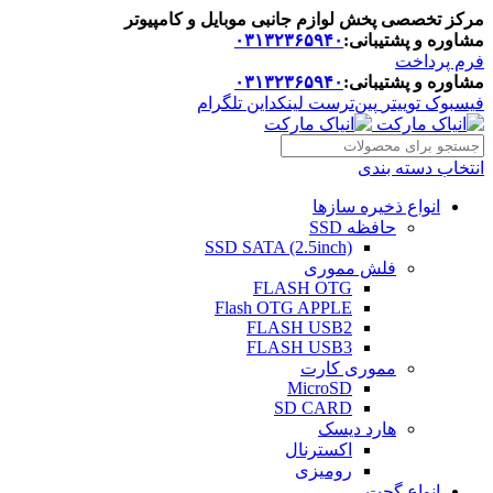
مرکز تخصصی پخش لوازم جانبی موبایل و کامپیوتر
مشاوره و پشتیبانی:
۰۳۱۳۲۳۶۵۹۴۰
فرم پرداخت
مشاوره و پشتیبانی:
۰۳۱۳۲۳۶۵۹۴۰
فیسبوک
توییتر
پین‌ترست
لینکداین
تلگرام
انتخاب دسته بندی
انواع ذخیره سازها
حافظه SSD
SSD SATA (2.5inch)
فلش مموری
FLASH OTG
Flash OTG APPLE
FLASH USB2
FLASH USB3
مموری کارت
MicroSD
SD CARD
هارد دیسک
اکسترنال
رومیزی
انواع گجت