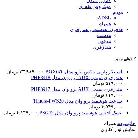
کابل و مبدل
میکروفن یقه ای
مودم
ADSL
همراه
هدفون، هدست و هندزفری
هدست
هدفون
هندزفری
کالاهای جدید
اسپیکر پارتی باکس اِنزو مدل BOX670
۲۳,۹۸۹,۰۰۰
تومان
هندزفری سیمی AUX پرو وان مدل PHF3918
۵۱۹,۰۰۰
تومان
هندزفری سیمی AUX پرو وان مدل PHF3917
۶۱۹,۰۰۰
تومان
ساعت هوشمند پرو وان مدل Timora-PWS20
۴,۵۴۹,۰۰۰
تومان
عینک آفتابی هوشمند پرو وان مدل PSG52
۶,۱۴۹,۰۰۰
تومان
خانه
مودم
همراه
نمایش نوار کناری