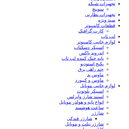
تجهیزات شبکه
سوییچ
تجهیزات نظارتی
سبد ویژه
قطعات کامپیوتر
کارت گرافیک
لپ تاپ
لوازم جانبی کامپیوتر
اسپیکر دسکتاپ
اندروید باکس
پایه خنک کننده لپ تاپ
پکیج استودیو
چند راهی برق
ماوس پد
ماوس و کیبورد
لوازم جانبی موبایل
اسپیکر بلوتوث
استند شارژ وایرلس
انواع پایه و هولدر موبایل
ساعت هوشمند
شارژر
شارژر فندکی
شارژر تبلت و موبایل