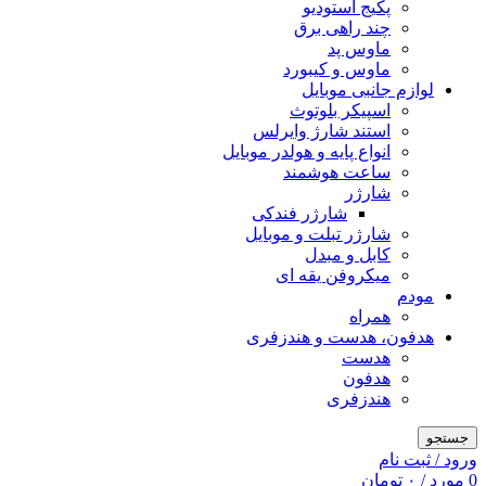
پکیج استودیو
چند راهی برق
ماوس پد
ماوس و کیبورد
لوازم جانبی موبایل
اسپیکر بلوتوث
استند شارژ وایرلس
انواع پایه و هولدر موبایل
ساعت هوشمند
شارژر
شارژر فندکی
شارژر تبلت و موبایل
کابل و مبدل
میکروفن یقه ای
مودم
همراه
هدفون، هدست و هندزفری
هدست
هدفون
هندزفری
جستجو
ورود / ثبت نام
0
مورد
/
۰
تومان