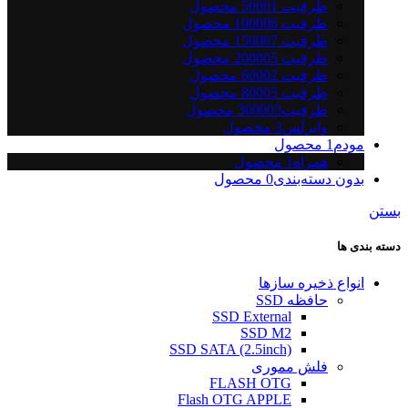
ظرفیت 5000
1
محصول
ظرفیت 10000
6
محصول
ظرفیت 15000
7
محصول
ظرفیت 20000
5
محصول
ظرفیت 6000
2
محصول
ظرفیت 8000
3
محصول
ظرفیت30000
3
محصول
وایرلس
3
محصول
مودم
1
محصول
همراه
1
محصول
بدون دسته‌بندی
0
محصول
بستن
دسته بندی ها
انواع ذخیره سازها
حافظه SSD
SSD External
SSD M2
SSD SATA (2.5inch)
فلش مموری
FLASH OTG
Flash OTG APPLE