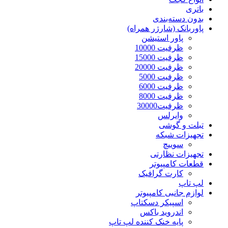
باتری
بدون دسته‌بندی
پاوربانک (شارژر همراه)
پاور استیشن
ظرفیت 10000
ظرفیت 15000
ظرفیت 20000
ظرفیت 5000
ظرفیت 6000
ظرفیت 8000
ظرفیت30000
وایرلس
تبلت و گوشی
تجهیزات شبکه
سوییچ
تجهیزات نظارتی
قطعات کامپیوتر
کارت گرافیک
لپ تاپ
لوازم جانبی کامپیوتر
اسپیکر دسکتاپ
اندروید باکس
پایه خنک کننده لپ تاپ