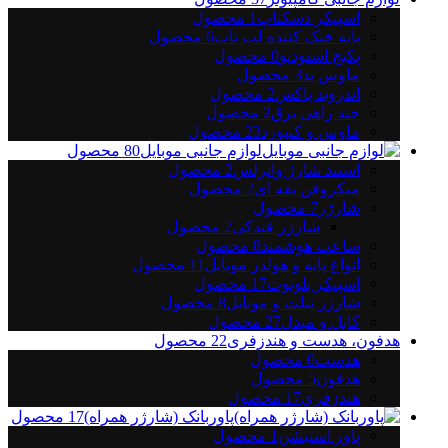
اسپیکر دسکتاپ
1
محصول
پایه خنک کننده لپ تاپ
6
محصول
پکیج استودیو
0
محصول
ماوس پد
3
محصول
اندروید باکس
2
محصول
چند راهی برق
2
محصول
ماوس و کیبورد
23
محصول
لوازم جانبی موبایل
80
محصول
استند شارژ وایرلس
2
محصول
میکروفن یقه ای
2
محصول
شارژر
7
محصول
شارژر فندکی
2
محصول
ساعت هوشمند
8
محصول
انواع پایه و هولدر موبایل
11
محصول
اسپیکر بلوتوث
17
محصول
شارژر تبلت و موبایل
8
محصول
کابل و مبدل
27
محصول
هدفون، هدست و هندزفری
22
محصول
هدست
0
محصول
هدفون
5
محصول
هندزفری
17
محصول
پاوربانک (شارژر همراه)
17
محصول
پاور استیشن
1
محصول