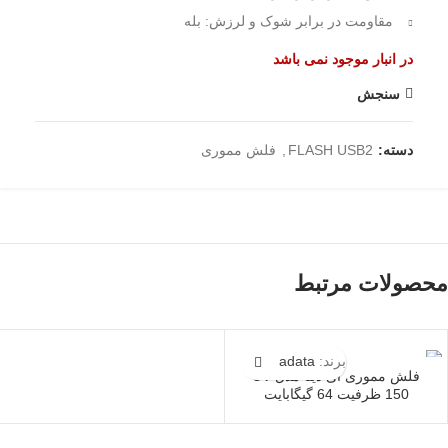
مقاومت در برابر شوک و لرزش: بله
در انبار موجود نمی باشد
سنجش
دسته:
FLASH USB2
,
فلش مموری
محصولات مرتبط
برند:
adata
فلش مموری ای دیتا مدل UV
150 ظرفیت 64 گیگابایت