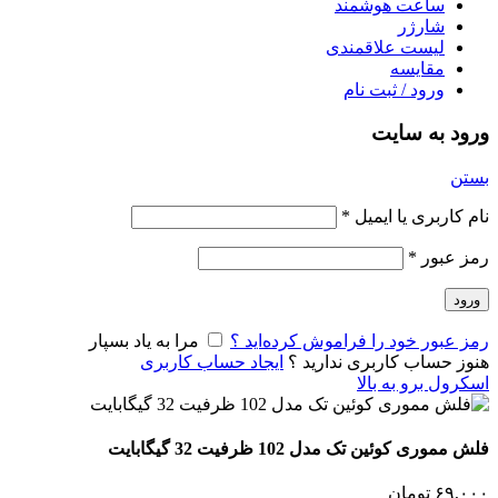
ساعت هوشمند
شارژر
لیست علاقمندی
مقایسه
ورود / ثبت نام
ورود به سایت
بستن
نام کاربری یا ایمیل
*
رمز عبور
*
ورود
رمز عبور خود را فراموش کرده‌اید ؟
مرا به یاد بسپار
هنوز حساب کاربری ندارید ؟
ایجاد حساب کاربری
اسکرول برو به بالا
فلش مموری کوئین تک مدل 102 ظرفیت 32 گیگابایت
۶۹,۰۰۰
تومان