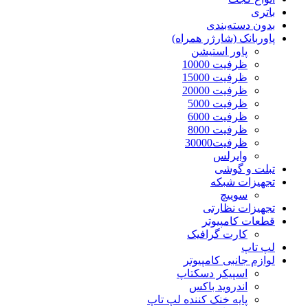
باتری
بدون دسته‌بندی
پاوربانک (شارژر همراه)
پاور استیشن
ظرفیت 10000
ظرفیت 15000
ظرفیت 20000
ظرفیت 5000
ظرفیت 6000
ظرفیت 8000
ظرفیت30000
وایرلس
تبلت و گوشی
تجهیزات شبکه
سوییچ
تجهیزات نظارتی
قطعات کامپیوتر
کارت گرافیک
لپ تاپ
لوازم جانبی کامپیوتر
اسپیکر دسکتاپ
اندروید باکس
پایه خنک کننده لپ تاپ