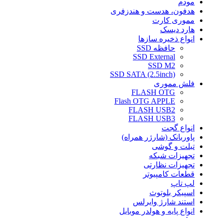
مودم
هدفون، هدست و هندزفری
مموری کارت
هارد دیسک
انواع ذخیره سازها
حافظه SSD
SSD External
SSD M2
SSD SATA (2.5inch)
فلش مموری
FLASH OTG
Flash OTG APPLE
FLASH USB2
FLASH USB3
انواع گجت
پاوربانک (شارژر همراه)
تبلت و گوشی
تجهیزات شبکه
تجهیزات نظارتی
قطعات کامپیوتر
لپ تاپ
اسپیکر بلوتوث
استند شارژ وایرلس
انواع پایه و هولدر موبایل