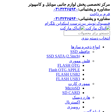
مرکز تخصصی پخش لوازم جانبی موبایل و کامپیوتر
مشاوره و پشتیبانی:
۰۳۱۳۲۳۶۵۹۴۰
فرم پرداخت
مشاوره و پشتیبانی:
۰۳۱۳۲۳۶۵۹۴۰
فیسبوک
توییتر
پین‌ترست
لینکداین
تلگرام
انتخاب دسته بندی
انواع ذخیره سازها
حافظه SSD
SSD SATA (2.5inch)
فلش مموری
FLASH OTG
Flash OTG APPLE
FLASH USB2
FLASH USB3
مموری کارت
MicroSD
SD CARD
هارد دیسک
اکسترنال
رومیزی
انواع گجت