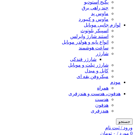
پکیج استودیو
چند راهی برق
ماوس پد
ماوس و کیبورد
لوازم جانبی موبایل
اسپیکر بلوتوث
استند شارژ وایرلس
انواع پایه و هولدر موبایل
ساعت هوشمند
شارژر
شارژر فندکی
شارژر تبلت و موبایل
کابل و مبدل
میکروفن یقه ای
مودم
همراه
هدفون، هدست و هندزفری
هدست
هدفون
هندزفری
جستجو
ورود / ثبت نام
0
مورد
/
۰
تومان