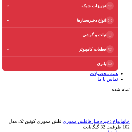
تجهیزات شبکه
انواع ذخیره‌سازها
تبلت و گوشی
قطعات کامپیوتر
باتری
همه محصولات
تماس با ما
تمام شده
برای بزرگنمایی کلیک کنید
خانه
انواع ذخیره سازها
فلش مموری
فلش مموری کوئین تک مدل
102 ظرفیت 32 گیگابایت