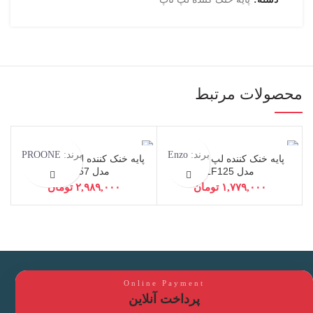
محصولات مرتبط
برند:
Enzo
برند:
PROONE
پایه خنک کننده لپ تاپ اِنزو
پایه خنک کننده لپ تاپ پرووان
مدل LF125
مدل PCP57
تومان
تومان
Online Payment
پرداخت آنلاین