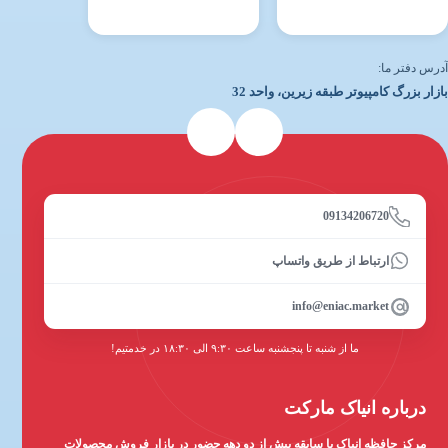
آدرس دفتر ما:
بازار بزرگ کامپیوتر طبقه زیرین، واحد 32
09134206720
ارتباط از طریق واتساپ
info@eniac.market
ما از شنبه تا پنجشنبه ساعت ۹:۳۰ الی ۱۸:۳۰ در خدمتیم!
درباره انیاک مارکت
مرکز حافظه انیاک با سابقه بیش از دو دهه حضور در بازار فروش محصولات