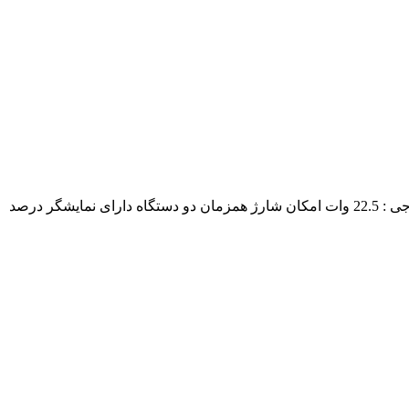
دارای یک درگاه TYPE-C بصورت ورودی و یکی ورودی و خروجی و یک درگاه خروجی یو اس بی و یک درگاه ورودی میکرو حداکثر توان خروجی : 22.5 وات امکان شارژ همزمان دو دستگاه دارای نمایشگر درصد