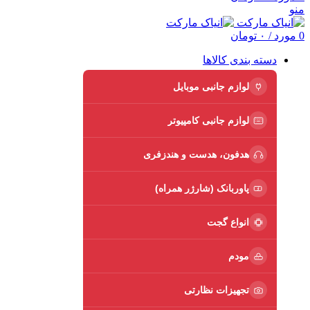
منو
0
مورد
/
۰
تومان
دسته بندی کالاها
لوازم جانبی موبایل
لوازم جانبی کامپیوتر
هدفون، هدست و هندزفری
پاوربانک (شارژر همراه)
انواع گجت
مودم
تجهیزات نظارتی