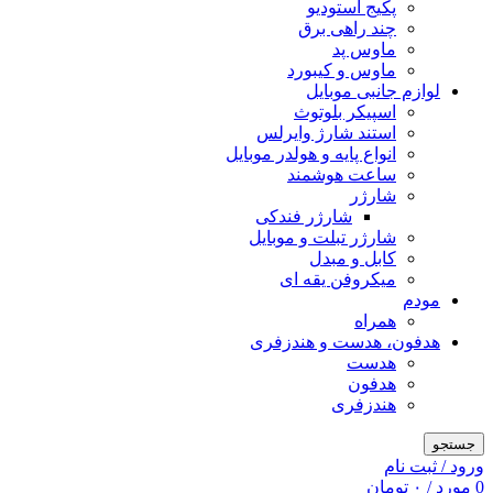
پکیج استودیو
چند راهی برق
ماوس پد
ماوس و کیبورد
لوازم جانبی موبایل
اسپیکر بلوتوث
استند شارژ وایرلس
انواع پایه و هولدر موبایل
ساعت هوشمند
شارژر
شارژر فندکی
شارژر تبلت و موبایل
کابل و مبدل
میکروفن یقه ای
مودم
همراه
هدفون، هدست و هندزفری
هدست
هدفون
هندزفری
جستجو
ورود / ثبت نام
0
مورد
/
۰
تومان