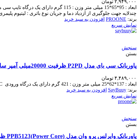
۲,۹۴۹,۰۰۰
تومان
چندلایه جهت جلوگیری از ازدیاد دما و جریان نوع باتری : لیتیوم پلیمری
برند:
PROONE
افزودن به سبد خرید
نمایش سریع
سنجش
بستن
پاوربانک سی بای مدل P2PD ظرفیت 20000میلی آمپر ساعت
۴,۴۸۹,۰۰۰
تومان
ابعاد : 137*62*25 میلی متر وزن : 421 گرم دارای یک درگاه ورودی TYPE-C و یک درگاه ورودی micro دارای دو درگاه خروجی USB-A حداکثر توان خروجی : 22.5 وات دارای نمایشگر LED
برند:
SayBuuy
افزودن به سبد خرید
نمایش سریع
سنجش
بستن
پاوربانک وایرلس پرو وان مدل PPB5123(Power Core) ظرفیت 10000میلی آمپر ساعت