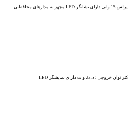
ابعاد : 95*65*15 میلی متر وزن : 115 گرم دارای یک درگاه تایپ سی مشترک(خروجی و ورودی) توان خروجی : 20 وات دارای جایگاه شارژ وایرلس 15 واتی دارای نشانگر LED مجهز به مدارهای محافظتی