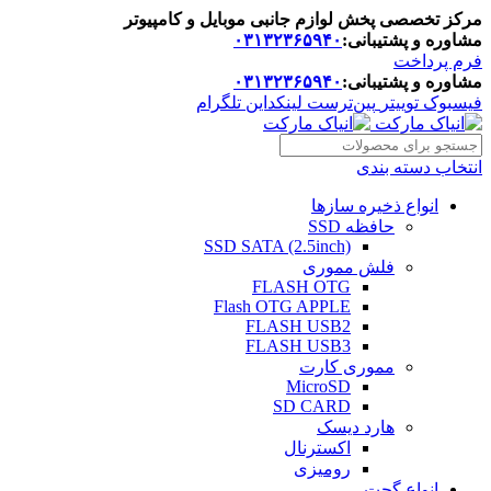
مرکز تخصصی پخش لوازم جانبی موبایل و کامپیوتر
مشاوره و پشتیبانی:
۰۳۱۳۲۳۶۵۹۴۰
فرم پرداخت
مشاوره و پشتیبانی:
۰۳۱۳۲۳۶۵۹۴۰
فیسبوک
توییتر
پین‌ترست
لینکداین
تلگرام
انتخاب دسته بندی
انواع ذخیره سازها
حافظه SSD
SSD SATA (2.5inch)
فلش مموری
FLASH OTG
Flash OTG APPLE
FLASH USB2
FLASH USB3
مموری کارت
MicroSD
SD CARD
هارد دیسک
اکسترنال
رومیزی
انواع گجت