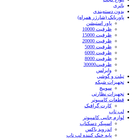
باتری
بدون دسته‌بندی
پاوربانک (شارژر همراه)
پاور استیشن
ظرفیت 10000
ظرفیت 15000
ظرفیت 20000
ظرفیت 5000
ظرفیت 6000
ظرفیت 8000
ظرفیت30000
وایرلس
تبلت و گوشی
تجهیزات شبکه
سوییچ
تجهیزات نظارتی
قطعات کامپیوتر
کارت گرافیک
لپ تاپ
لوازم جانبی کامپیوتر
اسپیکر دسکتاپ
اندروید باکس
پایه خنک کننده لپ تاپ