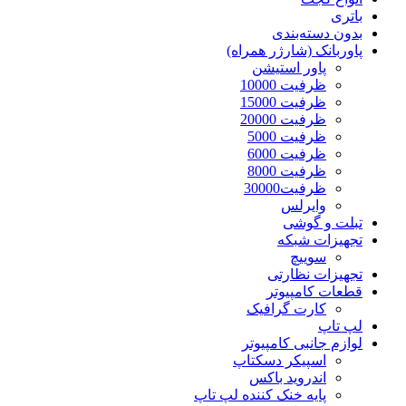
باتری
بدون دسته‌بندی
پاوربانک (شارژر همراه)
پاور استیشن
ظرفیت 10000
ظرفیت 15000
ظرفیت 20000
ظرفیت 5000
ظرفیت 6000
ظرفیت 8000
ظرفیت30000
وایرلس
تبلت و گوشی
تجهیزات شبکه
سوییچ
تجهیزات نظارتی
قطعات کامپیوتر
کارت گرافیک
لپ تاپ
لوازم جانبی کامپیوتر
اسپیکر دسکتاپ
اندروید باکس
پایه خنک کننده لپ تاپ