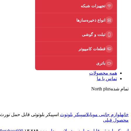
تجهیزات شبکه
انواع ذخیره‌سازها
تبلت و گوشی
قطعات کامپیوتر
باتری
همه محصولات
تماس با ما
تمام شده
North plus
برای بزرگنمایی کلیک کنید
خانه
لوازم جانبی موبایل
اسپیکر بلوتوث
اسپیکر بلوتوثی قابل حمل نورث پلاس مد
محصول قبلی
اسپیکر بلوتوثی قابل حمل نورث پلاس مدل Megabass600
۱۳,۲۸۹,۰۰۰