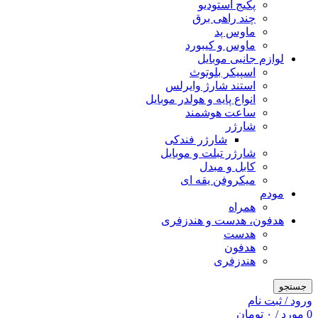
پکیج استودیو
چند راهی برق
ماوس پد
ماوس و کیبورد
لوازم جانبی موبایل
اسپیکر بلوتوث
استند شارژ وایرلس
انواع پایه و هولدر موبایل
ساعت هوشمند
شارژر
شارژر فندکی
شارژر تبلت و موبایل
کابل و مبدل
میکروفن یقه ای
مودم
همراه
هدفون، هدست و هندزفری
هدست
هدفون
هندزفری
جستجو
ورود / ثبت نام
0
مورد
/
۰
تومان