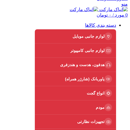
منو
0
مورد
/
۰
تومان
دسته بندی کالاها
لوازم جانبی موبایل
لوازم جانبی کامپیوتر
هدفون، هدست و هندزفری
پاوربانک (شارژر همراه)
انواع گجت
مودم
تجهیزات نظارتی