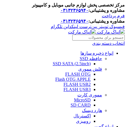
مرکز تخصصی پخش لوازم جانبی موبایل و کامپیوتر
مشاوره و پشتیبانی:
۰۳۱۳۲۳۶۵۹۴۰
فرم پرداخت
مشاوره و پشتیبانی:
۰۳۱۳۲۳۶۵۹۴۰
فیسبوک
توییتر
پین‌ترست
لینکداین
تلگرام
انتخاب دسته بندی
انواع ذخیره سازها
حافظه SSD
SSD SATA (2.5inch)
فلش مموری
FLASH OTG
Flash OTG APPLE
FLASH USB2
FLASH USB3
مموری کارت
MicroSD
SD CARD
هارد دیسک
اکسترنال
رومیزی
انواع گجت