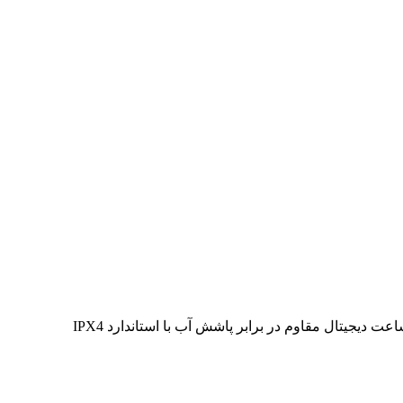
نوع اتصال: بی‌سیم توان خروجی : 10W باتری: دارد مدت زمان پخش موسیقی : 4 ساعت مدت زمان شارژ شدن : 3 ساعت دارای نمایشگر ساعت دیجیتال مقاوم در برابر پاشش آب با استاندارد IPX4