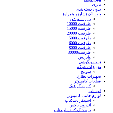
باتری
بدون دسته‌بندی
پاوربانک (شارژر همراه)
پاور استیشن
ظرفیت 10000
ظرفیت 15000
ظرفیت 20000
ظرفیت 5000
ظرفیت 6000
ظرفیت 8000
ظرفیت30000
وایرلس
تبلت و گوشی
تجهیزات شبکه
سوییچ
تجهیزات نظارتی
قطعات کامپیوتر
کارت گرافیک
لپ تاپ
لوازم جانبی کامپیوتر
اسپیکر دسکتاپ
اندروید باکس
پایه خنک کننده لپ تاپ