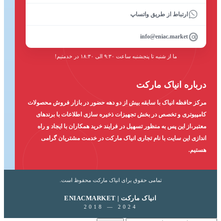
ارتباط از طریق واتساپ
info@eniac.market
ما از شنبه تا پنجشنبه ساعت ۹:۳۰ الی ۱۸:۳۰ در خدمتیم!
درباره انیاک مارکت
مرکز حافظه انیاک با سابقه بیش از دو دهه حضور در بازار فروش محصولات
کامپیوتری و تخصص در بخش تجهیزات ذخیره سازی اطلاعات با برندهای
معتبر،از این پس به منظور تسهیل در فرایند خرید همکاران با ایجاد و راه
اندازی این سایت با نام تجاری انیاک مارکت در خدمت مشتریان گرامی
هستیم.
تمامی حقوق برای انیاک مارکت محفوظ است.
ENIACMARKET | انیاک مارکت
2018 — 2024