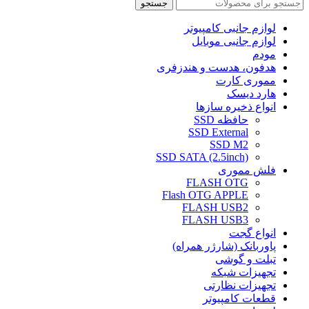
جستجو
لوازم جانبی کامپیوتر
لوازم جانبی موبایل
مودم
هدفون، هدست و هندزفری
مموری کارت
هارد دیسک
انواع ذخیره سازها
حافظه SSD
SSD External
SSD M2
SSD SATA (2.5inch)
فلش مموری
FLASH OTG
Flash OTG APPLE
FLASH USB2
FLASH USB3
انواع گجت
پاوربانک (شارژر همراه)
تبلت و گوشی
تجهیزات شبکه
تجهیزات نظارتی
قطعات کامپیوتر