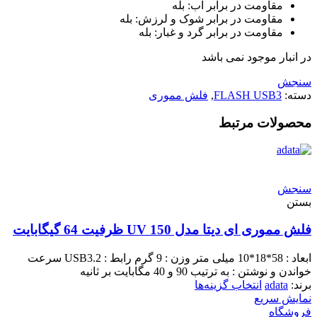
مقاومت در برابر آب: بله
مقاومت در برابر شوک و لرزش: بله
مقاومت در برابر گرد و غبار: بله
در انبار موجود نمی باشد
سنجش
دسته:
FLASH USB3
,
فلش مموری
محصولات مرتبط
سنجش
بستن
فلش مموری ای دیتا مدل UV 150 ظرفیت 64 گیگابایت
ابعاد : 58*18*10 میلی متر وزن : 9 گرم رابط : USB3.2 سرعت
خواندن و نوشتن : به ترتیب 90 و 40 مگابایت بر ثانیه
برند:
adata
انتخاب گزینه‌ها
نمایش سریع
فروشگاه