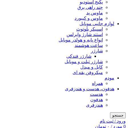
پکیج استودیو
چند راهی برق
ماوس پد
ماوس و کیبورد
لوازم جانبی موبایل
اسپیکر بلوتوث
استند شارژ وایرلس
انواع پایه و هولدر موبایل
ساعت هوشمند
شارژر
شارژر فندکی
شارژر تبلت و موبایل
کابل و مبدل
میکروفن یقه ای
مودم
همراه
هدفون، هدست و هندزفری
هدست
هدفون
هندزفری
جستجو
ورود / ثبت نام
0
مورد
/
۰
تومان