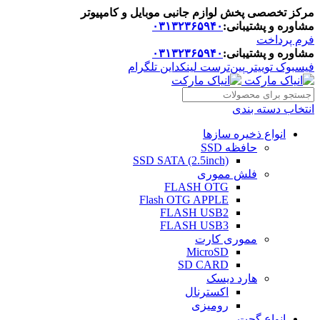
مرکز تخصصی پخش لوازم جانبی موبایل و کامپیوتر
مشاوره و پشتیبانی:
۰۳۱۳۲۳۶۵۹۴۰
فرم پرداخت
مشاوره و پشتیبانی:
۰۳۱۳۲۳۶۵۹۴۰
فیسبوک
توییتر
پین‌ترست
لینکداین
تلگرام
انتخاب دسته بندی
انواع ذخیره سازها
حافظه SSD
SSD SATA (2.5inch)
فلش مموری
FLASH OTG
Flash OTG APPLE
FLASH USB2
FLASH USB3
مموری کارت
MicroSD
SD CARD
هارد دیسک
اکسترنال
رومیزی
انواع گجت