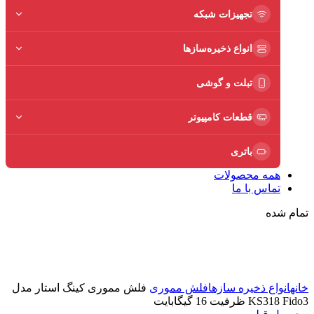
تجهیزات شبکه
انواع ذخیره‌سازها
تبلت و گوشی
قطعات کامپیوتر
باتری
همه محصولات
تماس با ما
تمام شده
برای بزرگنمایی کلیک کنید
خانه
انواع ذخیره سازها
فلش مموری
فلش مموری کینگ استار مدل
KS318 Fido3 ظرفیت 16 گیگابایت