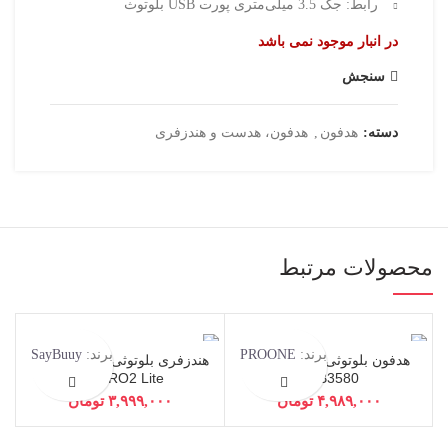
رابط: جک 3.5 میلی‌متری پورت USB بلوتوث
در انبار موجود نمی باشد
سنجش
دسته:
هدفون
,
هدفون، هدست و هندزفری
محصولات مرتبط
برند:
PROONE
برند:
SayBuuy
هدفون بلوتوثی پرو وان مدل
هندزفری بلوتوثی سی بای مدل
C1 PRO2 Lite
PHB3580
تومان
تومان