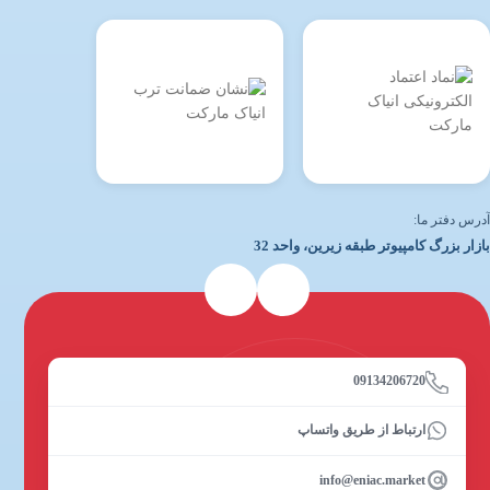
آدرس دفتر ما:
بازار بزرگ کامپیوتر طبقه زیرین، واحد 32
09134206720
ارتباط از طریق واتساپ
info@eniac.market