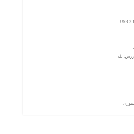
رزش: بله
موری