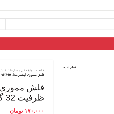
ان
تمام شده
خانه
انواع ذخیره سازها
فلش 
فلش مموری اپیسر مدل AH360 ظرفیت 32 گیگابایت
ظرفیت 32 گیگابایت
تومان