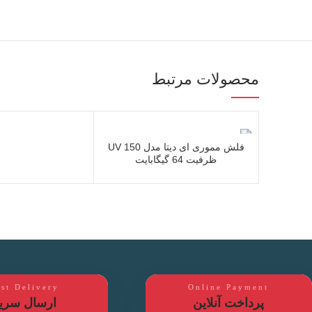
محصولات مرتبط
adata
فلش مموری ای دیتا مدل UV 150
ظرفیت 64 گیگابایت
ast Delivery
Online Payment
پرداخت آنلاین
ارسال سری