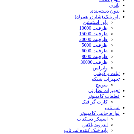
باتری
بدون دسته‌بندی
پاوربانک (شارژر همراه)
پاور استیشن
ظرفیت 10000
ظرفیت 15000
ظرفیت 20000
ظرفیت 5000
ظرفیت 6000
ظرفیت 8000
ظرفیت30000
وایرلس
تبلت و گوشی
تجهیزات شبکه
سوییچ
تجهیزات نظارتی
قطعات کامپیوتر
کارت گرافیک
لپ تاپ
لوازم جانبی کامپیوتر
اسپیکر دسکتاپ
اندروید باکس
پایه خنک کننده لپ تاپ