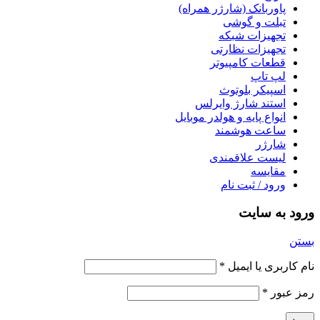
پاوربانک (شارژر همراه)
تبلت و گوشی
تجهیزات شبکه
تجهیزات نظارتی
قطعات کامپیوتر
لپ تاپ
اسپیکر بلوتوث
استند شارژ وایرلس
انواع پایه و هولدر موبایل
ساعت هوشمند
شارژر
لیست علاقمندی
مقایسه
ورود / ثبت نام
ورود به سایت
بستن
نام کاربری یا ایمیل
*
رمز عبور
*
ورود