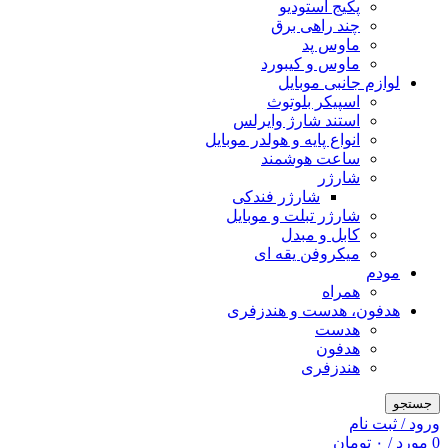
پکیج استودیو
چند راهی برق
ماوس پد
ماوس و کیبورد
لوازم جانبی موبایل
اسپیکر بلوتوث
استند شارژ وایرلس
انواع پایه و هولدر موبایل
ساعت هوشمند
شارژر
شارژر فندکی
شارژر تبلت و موبایل
کابل و مبدل
میکروفن یقه ای
مودم
همراه
هدفون، هدست و هندزفری
هدست
هدفون
هندزفری
جستجو
ورود / ثبت نام
0
مورد
/
۰
تومان