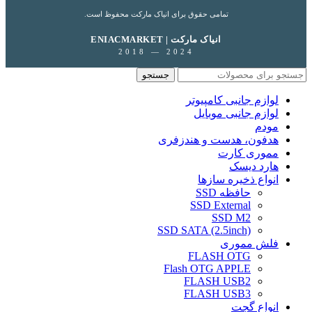
تمامی حقوق برای انیاک مارکت محفوظ است.
ENIACMARKET | انیاک مارکت
2018 — 2024
جستجو
لوازم جانبی کامپیوتر
لوازم جانبی موبایل
مودم
هدفون، هدست و هندزفری
مموری کارت
هارد دیسک
انواع ذخیره سازها
حافظه SSD
SSD External
SSD M2
SSD SATA (2.5inch)
فلش مموری
FLASH OTG
Flash OTG APPLE
FLASH USB2
FLASH USB3
انواع گجت