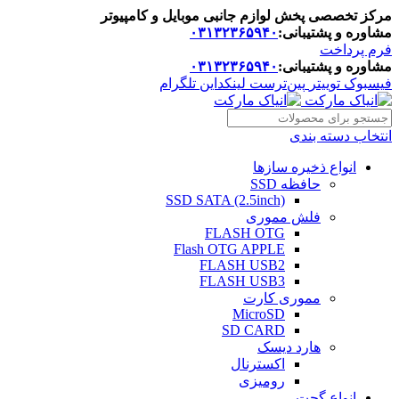
مرکز تخصصی پخش لوازم جانبی موبایل و کامپیوتر
مشاوره و پشتیبانی:
۰۳۱۳۲۳۶۵۹۴۰
فرم پرداخت
مشاوره و پشتیبانی:
۰۳۱۳۲۳۶۵۹۴۰
فیسبوک
توییتر
پین‌ترست
لینکداین
تلگرام
انتخاب دسته بندی
انواع ذخیره سازها
حافظه SSD
SSD SATA (2.5inch)
فلش مموری
FLASH OTG
Flash OTG APPLE
FLASH USB2
FLASH USB3
مموری کارت
MicroSD
SD CARD
هارد دیسک
اکسترنال
رومیزی
انواع گجت