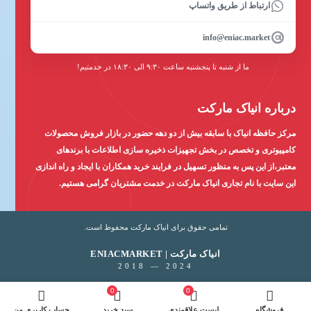
ارتباط از طریق واتساپ
info@eniac.market
ما از شنبه تا پنجشنبه ساعت ۹:۳۰ الی ۱۸:۳۰ در خدمتیم!
درباره انیاک مارکت
مرکز حافظه انیاک با سابقه بیش از دو دهه حضور در بازار فروش محصولات
کامپیوتری و تخصص در بخش تجهیزات ذخیره سازی اطلاعات با برندهای
معتبر،از این پس به منظور تسهیل در فرایند خرید همکاران با ایجاد و راه اندازی
این سایت با نام تجاری انیاک مارکت در خدمت مشتریان گرامی هستیم.
تمامی حقوق برای انیاک مارکت محفوظ است.
ENIACMARKET | انیاک مارکت
2018 — 2024
0
0
فروشگاه
لیست علاقمندی
سبد خرید
حساب کاربری من