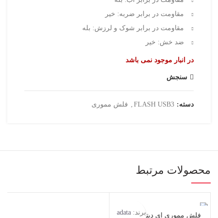
مقاومت در برابر ضربه: خیر
مقاومت در برابر شوک و لرزش: بله
ضد خش: خیر
در انبار موجود نمی باشد
سنجش
دسته:
FLASH USB3
,
فلش مموری
محصولات مرتبط
برند:
adata
فلش مموری ای دیتا مدل UV