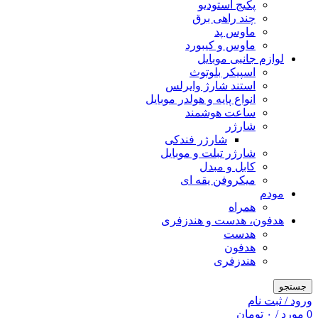
پکیج استودیو
چند راهی برق
ماوس پد
ماوس و کیبورد
لوازم جانبی موبایل
اسپیکر بلوتوث
استند شارژ وایرلس
انواع پایه و هولدر موبایل
ساعت هوشمند
شارژر
شارژر فندکی
شارژر تبلت و موبایل
کابل و مبدل
میکروفن یقه ای
مودم
همراه
هدفون، هدست و هندزفری
هدست
هدفون
هندزفری
جستجو
ورود / ثبت نام
0
مورد
/
۰
تومان