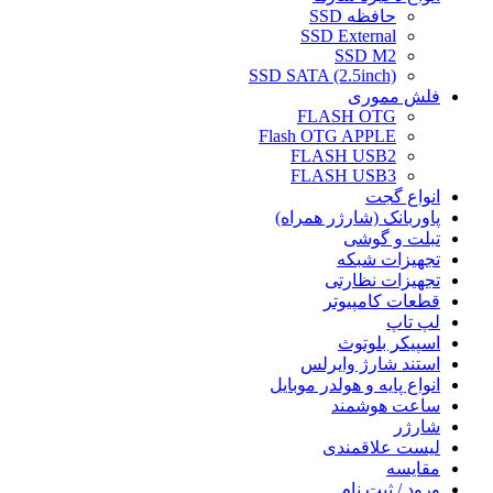
حافظه SSD
SSD External
SSD M2
SSD SATA (2.5inch)
فلش مموری
FLASH OTG
Flash OTG APPLE
FLASH USB2
FLASH USB3
انواع گجت
پاوربانک (شارژر همراه)
تبلت و گوشی
تجهیزات شبکه
تجهیزات نظارتی
قطعات کامپیوتر
لپ تاپ
اسپیکر بلوتوث
استند شارژ وایرلس
انواع پایه و هولدر موبایل
ساعت هوشمند
شارژر
لیست علاقمندی
مقایسه
ورود / ثبت نام