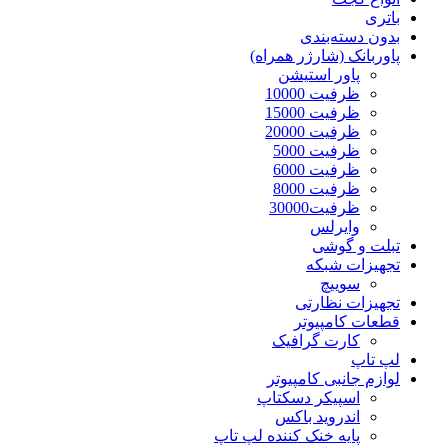
باتری
بدون دسته‌بندی
پاوربانک (شارژر همراه)
پاور استیشن
ظرفیت 10000
ظرفیت 15000
ظرفیت 20000
ظرفیت 5000
ظرفیت 6000
ظرفیت 8000
ظرفیت30000
وایرلس
تبلت و گوشی
تجهیزات شبکه
سوییچ
تجهیزات نظارتی
قطعات کامپیوتر
کارت گرافیک
لپ تاپ
لوازم جانبی کامپیوتر
اسپیکر دسکتاپ
اندروید باکس
پایه خنک کننده لپ تاپ