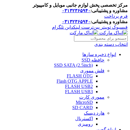
مرکز تخصصی پخش لوازم جانبی موبایل و کامپیوتر
مشاوره و پشتیبانی:
۰۳۱۳۲۳۶۵۹۴۰
فرم پرداخت
مشاوره و پشتیبانی:
۰۳۱۳۲۳۶۵۹۴۰
فیسبوک
توییتر
پین‌ترست
لینکداین
تلگرام
انتخاب دسته بندی
انواع ذخیره سازها
حافظه SSD
SSD SATA (2.5inch)
فلش مموری
FLASH OTG
Flash OTG APPLE
FLASH USB2
FLASH USB3
مموری کارت
MicroSD
SD CARD
هارد دیسک
اکسترنال
رومیزی
انواع گجت