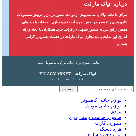
درباره انیاک مارکت
مرکز حافظه انیاک با سابقه بیش از دو دهه حضور در بازار فروش محصولات
کامپیوتری و تخصص در بخش تجهیزات ذخیره سازی اطلاعات با برندهای
معتبر،از این پس به منظور تسهیل در فرایند خرید همکاران با ایجاد و راه
اندازی این سایت با نام تجاری انیاک مارکت در خدمت مشتریان گرامی
هستیم.
تمامی حقوق برای انیاک مارکت محفوظ است.
ENIACMARKET | انیاک مارکت
2018 — 2024
جستجو
لوازم جانبی کامپیوتر
لوازم جانبی موبایل
مودم
هدفون، هدست و هندزفری
مموری کارت
هارد دیسک
انواع ذخیره سازها