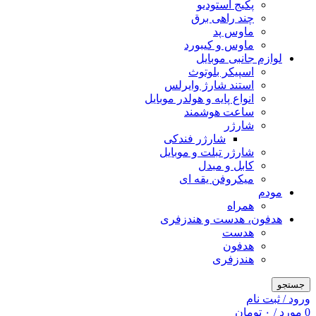
پکیج استودیو
چند راهی برق
ماوس پد
ماوس و کیبورد
لوازم جانبی موبایل
اسپیکر بلوتوث
استند شارژ وایرلس
انواع پایه و هولدر موبایل
ساعت هوشمند
شارژر
شارژر فندکی
شارژر تبلت و موبایل
کابل و مبدل
میکروفن یقه ای
مودم
همراه
هدفون، هدست و هندزفری
هدست
هدفون
هندزفری
جستجو
ورود / ثبت نام
0
مورد
/
۰
تومان