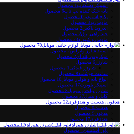
اسپیکر دسکتاپ
1
محصول
پایه خنک کننده لپ تاپ
6
محصول
پکیج استودیو
0
محصول
ماوس پد
3
محصول
اندروید باکس
2
محصول
چند راهی برق
2
محصول
ماوس و کیبورد
23
محصول
لوازم جانبی موبایل
78
محصول
استند شارژ وایرلس
2
محصول
میکروفن یقه ای
2
محصول
شارژر
6
محصول
شارژر فندکی
1
محصول
ساعت هوشمند
8
محصول
انواع پایه و هولدر موبایل
10
محصول
اسپیکر بلوتوث
17
محصول
شارژر تبلت و موبایل
8
محصول
کابل و مبدل
27
محصول
هدفون، هدست و هندزفری
22
محصول
هدست
0
محصول
هدفون
5
محصول
هندزفری
17
محصول
پاوربانک (شارژر همراه)
17
محصول
پاور استیشن
1
محصول