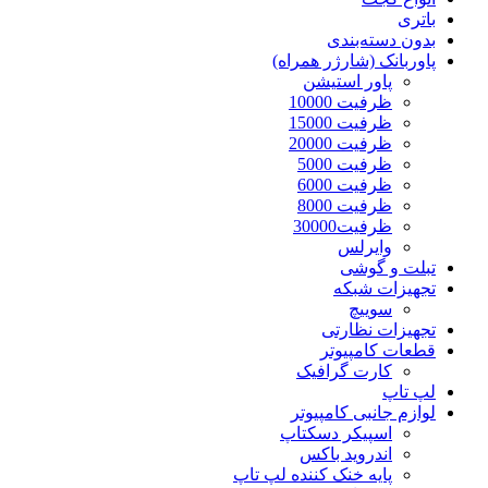
باتری
بدون دسته‌بندی
پاوربانک (شارژر همراه)
پاور استیشن
ظرفیت 10000
ظرفیت 15000
ظرفیت 20000
ظرفیت 5000
ظرفیت 6000
ظرفیت 8000
ظرفیت30000
وایرلس
تبلت و گوشی
تجهیزات شبکه
سوییچ
تجهیزات نظارتی
قطعات کامپیوتر
کارت گرافیک
لپ تاپ
لوازم جانبی کامپیوتر
اسپیکر دسکتاپ
اندروید باکس
پایه خنک کننده لپ تاپ