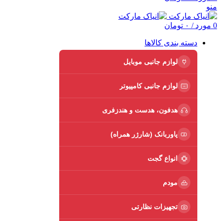
منو
0
مورد
/
۰
تومان
دسته بندی کالاها
لوازم جانبی موبایل
لوازم جانبی کامپیوتر
هدفون، هدست و هندزفری
پاوربانک (شارژر همراه)
انواع گجت
مودم
تجهیزات نظارتی