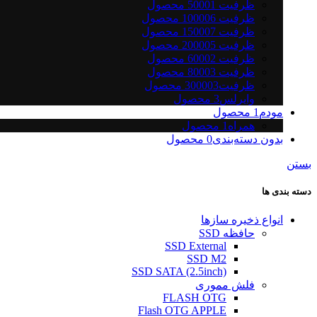
ظرفیت 5000
1
محصول
ظرفیت 10000
6
محصول
ظرفیت 15000
7
محصول
ظرفیت 20000
5
محصول
ظرفیت 6000
2
محصول
ظرفیت 8000
3
محصول
ظرفیت30000
3
محصول
وایرلس
3
محصول
مودم
1
محصول
همراه
1
محصول
بدون دسته‌بندی
0
محصول
بستن
دسته بندی ها
انواع ذخیره سازها
حافظه SSD
SSD External
SSD M2
SSD SATA (2.5inch)
فلش مموری
FLASH OTG
Flash OTG APPLE