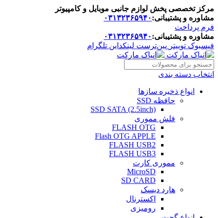
مرکز تخصصی پخش لوازم جانبی موبایل و کامپیوتر
مشاوره و پشتیبانی:
۰۳۱۳۲۳۶۵۹۴۰
فرم پرداخت
مشاوره و پشتیبانی:
۰۳۱۳۲۳۶۵۹۴۰
فیسبوک
توییتر
پین‌ترست
لینکداین
تلگرام
انتخاب دسته بندی
انواع ذخیره سازها
حافظه SSD
SSD SATA (2.5inch)
فلش مموری
FLASH OTG
Flash OTG APPLE
FLASH USB2
FLASH USB3
مموری کارت
MicroSD
SD CARD
هارد دیسک
اکسترنال
رومیزی
انواع گجت