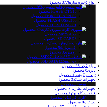
انواع ذخیره سازها
377
محصول
فلش مموری
263
محصول
15
FLASH OTG
محصول
2
Flash OTG APPLE
محصول
156
FLASH USB2
محصول
91
FLASH USB3
محصول
مموری کارت
30
محصول
22
MicroSD
محصول
8
SD CARD
محصول
هارد دیسک
57
محصول
اکسترنال
54
محصول
رومیزی
3
محصول
حافظه SSD
27
محصول
27
SSD SATA (2.5inch)
محصول
انواع گجت
35
محصول
باتری
0
محصول
تبلت و گوشی
1
محصول
تجهیزات شبکه
3
محصول
سوییچ
3
محصول
تجهیزات نظارتی
3
محصول
قطعات کامپیوتر
1
محصول
کارت گرافیک
1
محصول
لپ تاپ
0
محصول
لوازم جانبی کامپیوتر
37
محصول