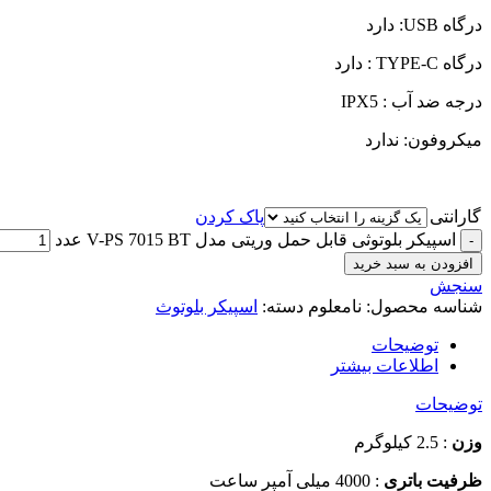
درگاه USB: دارد
درگاه TYPE-C : دارد
درجه ضد آب : IPX5
میکروفون: ندارد
گارانتی
پاک کردن
اسپیکر بلوتوثی قابل حمل وریتی مدل V-PS 7015 BT عدد
افزودن به سبد خرید
سنجش
شناسه محصول:
نامعلوم
دسته:
اسپیکر بلوتوث
توضیحات
اطلاعات بیشتر
توضیحات
وزن
: 2.5 کیلوگرم
ظرفیت باتری
: 4000 میلی آمپر ساعت