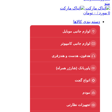
منو
0
مورد
/
۰
تومان
دسته بندی کالاها
لوازم جانبی موبایل
لوازم جانبی کامپیوتر
هدفون، هدست و هندزفری
پاوربانک (شارژر همراه)
انواع گجت
مودم
تجهیزات نظارتی