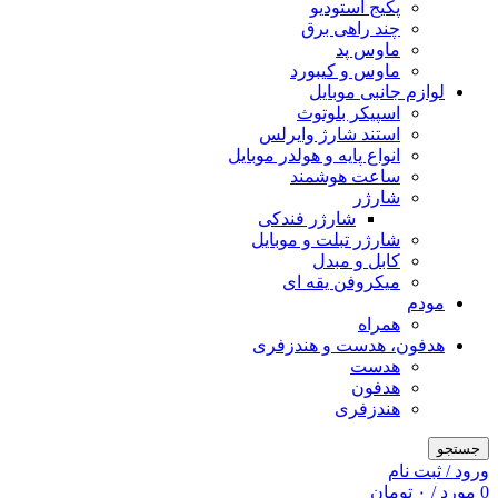
پکیج استودیو
چند راهی برق
ماوس پد
ماوس و کیبورد
لوازم جانبی موبایل
اسپیکر بلوتوث
استند شارژ وایرلس
انواع پایه و هولدر موبایل
ساعت هوشمند
شارژر
شارژر فندکی
شارژر تبلت و موبایل
کابل و مبدل
میکروفن یقه ای
مودم
همراه
هدفون، هدست و هندزفری
هدست
هدفون
هندزفری
جستجو
ورود / ثبت نام
0
مورد
/
۰
تومان