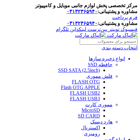
مرکز تخصصی پخش لوازم جانبی موبایل و کامپیوتر
مشاوره و پشتیبانی:
۰۳۱۳۲۳۶۵۹۴۰
فرم پرداخت
مشاوره و پشتیبانی:
۰۳۱۳۲۳۶۵۹۴۰
فیسبوک
توییتر
پین‌ترست
لینکداین
تلگرام
انتخاب دسته بندی
انواع ذخیره سازها
حافظه SSD
SSD SATA (2.5inch)
فلش مموری
FLASH OTG
Flash OTG APPLE
FLASH USB2
FLASH USB3
مموری کارت
MicroSD
SD CARD
هارد دیسک
اکسترنال
رومیزی
انواع گجت