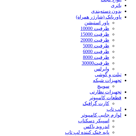
باتری
بدون دسته‌بندی
پاوربانک (شارژر همراه)
پاور استیشن
ظرفیت 10000
ظرفیت 15000
ظرفیت 20000
ظرفیت 5000
ظرفیت 6000
ظرفیت 8000
ظرفیت30000
وایرلس
تبلت و گوشی
تجهیزات شبکه
سوییچ
تجهیزات نظارتی
قطعات کامپیوتر
کارت گرافیک
لپ تاپ
لوازم جانبی کامپیوتر
اسپیکر دسکتاپ
اندروید باکس
پایه خنک کننده لپ تاپ