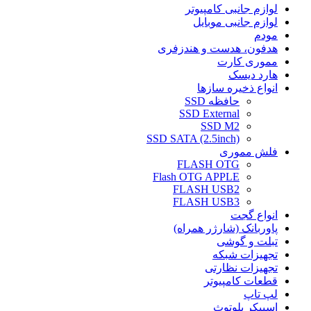
لوازم جانبی کامپیوتر
لوازم جانبی موبایل
مودم
هدفون، هدست و هندزفری
مموری کارت
هارد دیسک
انواع ذخیره سازها
حافظه SSD
SSD External
SSD M2
SSD SATA (2.5inch)
فلش مموری
FLASH OTG
Flash OTG APPLE
FLASH USB2
FLASH USB3
انواع گجت
پاوربانک (شارژر همراه)
تبلت و گوشی
تجهیزات شبکه
تجهیزات نظارتی
قطعات کامپیوتر
لپ تاپ
اسپیکر بلوتوث