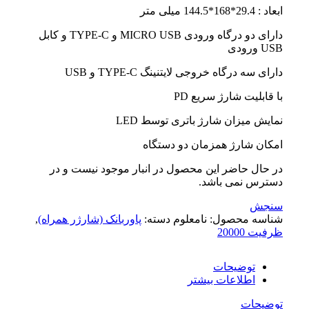
ابعاد : 29.4*168*144.5 میلی متر
دارای دو درگاه ورودی MICRO USB و TYPE-C و کابل
USB ورودی
دارای سه درگاه خروجی لایتنینگ TYPE-C و USB
با قابلیت شارژ سریع PD
نمایش میزان شارژ باتری توسط LED
امکان شارژ همزمان دو دستگاه
در حال حاضر این محصول در انبار موجود نیست و در
دسترس نمی باشد.
سنجش
شناسه محصول:
نامعلوم
دسته:
پاوربانک (شارژر همراه)
,
ظرفیت 20000
توضیحات
اطلاعات بیشتر
توضیحات