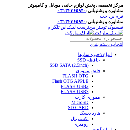
مرکز تخصصی پخش لوازم جانبی موبایل و کامپیوتر
مشاوره و پشتیبانی:
۰۳۱۳۲۳۶۵۹۴۰
فرم پرداخت
مشاوره و پشتیبانی:
۰۳۱۳۲۳۶۵۹۴۰
فیسبوک
توییتر
پین‌ترست
لینکداین
تلگرام
انتخاب دسته بندی
انواع ذخیره سازها
حافظه SSD
SSD SATA (2.5inch)
فلش مموری
FLASH OTG
Flash OTG APPLE
FLASH USB2
FLASH USB3
مموری کارت
MicroSD
SD CARD
هارد دیسک
اکسترنال
رومیزی
انواع گجت