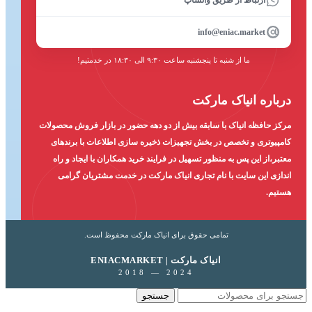
ارتباط از طریق واتساپ
info@eniac.market
ما از شنبه تا پنجشنبه ساعت ۹:۳۰ الی ۱۸:۳۰ در خدمتیم!
درباره انیاک مارکت
مرکز حافظه انیاک با سابقه بیش از دو دهه حضور در بازار فروش محصولات
کامپیوتری و تخصص در بخش تجهیزات ذخیره سازی اطلاعات با برندهای
معتبر،از این پس به منظور تسهیل در فرایند خرید همکاران با ایجاد و راه
اندازی این سایت با نام تجاری انیاک مارکت در خدمت مشتریان گرامی
هستیم.
تمامی حقوق برای انیاک مارکت محفوظ است.
ENIACMARKET | انیاک مارکت
2018 — 2024
جستجو