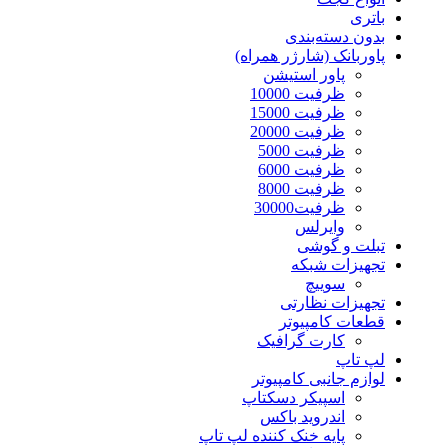
باتری
بدون دسته‌بندی
پاوربانک (شارژر همراه)
پاور استیشن
ظرفیت 10000
ظرفیت 15000
ظرفیت 20000
ظرفیت 5000
ظرفیت 6000
ظرفیت 8000
ظرفیت30000
وایرلس
تبلت و گوشی
تجهیزات شبکه
سوییچ
تجهیزات نظارتی
قطعات کامپیوتر
کارت گرافیک
لپ تاپ
لوازم جانبی کامپیوتر
اسپیکر دسکتاپ
اندروید باکس
پایه خنک کننده لپ تاپ