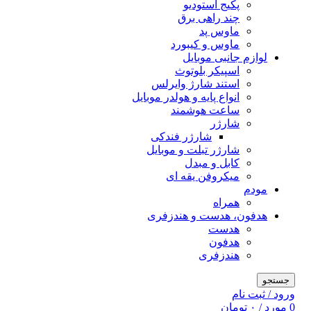
پکیج استودیو
چند راهی برق
ماوس پد
ماوس و کیبورد
لوازم جانبی موبایل
اسپیکر بلوتوث
استند شارژ وایرلس
انواع پایه و هولدر موبایل
ساعت هوشمند
شارژر
شارژر فندکی
شارژر تبلت و موبایل
کابل و مبدل
میکروفن یقه ای
مودم
همراه
هدفون، هدست و هندزفری
هدست
هدفون
هندزفری
جستجو
ورود / ثبت نام
0
مورد
/
۰
تومان