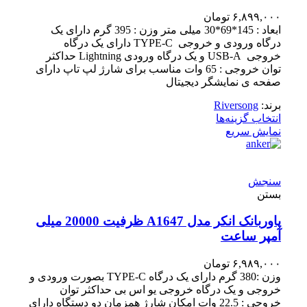
۶,۸۹۹,۰۰۰
تومان
ابعاد : 145*69*30 میلی متر وزن : 395 گرم دارای یک
درگاه ورودی و خروجی TYPE-C دارای یک درگاه
خروجی USB-A و یک درگاه ورودی Lightning حداکثر
توان خروجی : 65 وات مناسب برای شارژ لپ تاپ دارای
صفحه ی نمایشگر دیجیتال
برند:
Riversong
انتخاب گزینه‌ها
نمایش سریع
سنجش
بستن
پاوربانک انکر مدل A1647 ظرفیت 20000 میلی
آمپر ساعت
۶,۹۸۹,۰۰۰
تومان
وزن :380 گرم دارای یک درگاه TYPE-C بصورت ورودی و
خروجی و یک درگاه خروجی یو اس بی حداکثر توان
خروجی : 22.5 وات امکان شارژ همزمان دو دستگاه دارای