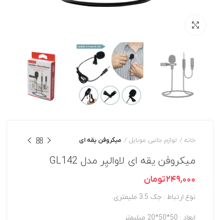
برای بزرگنمایی کلیک کنید
خانه
لوازم جانبی موبایل
میکروفن یقه ای
میکروفن یقه ای لاوالیِر مدل GL142
تومان
نوع ارتباط : جک 3.5 ملیمتری
ابعاد : 50*50*20 میلیمتر