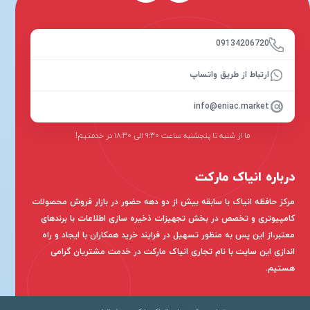
09134206720
ارتباط از طریق واتساپ
info@eniac.market
ما از شنبه تا پنجشنبه ساعت ۹:۳۰ الی ۱۸:۳۰ در خدمتیم!
درباره انیاک مارکت
مرکز حافظه انیاک با سابقه بیش از دو دهه حضور در بازار فروش محصولات
کامپیوتری و تخصص در بخش تجهیزات ذخیره سازی اطلاعات با برندهای
معتبر،از این پس به منظور تسهیل در فرایند خرید همکاران با ایجاد و راه
اندازی این سایت با نام تجاری انیاک مارکت در خدمت مشتریان گرامی
هستیم.