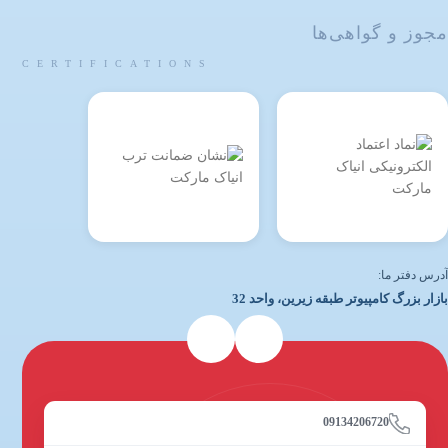
مجوز و گواهی‌ها
CERTIFICATIONS
آدرس دفتر ما:
بازار بزرگ کامپیوتر طبقه زیرین، واحد 32
09134206720