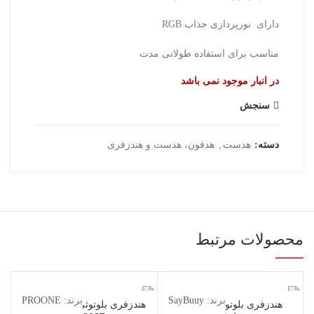
دارای نورپردازی جذاب RGB
مناسب برای استفاده طولانی مدت
در انبار موجود نمی باشد
سنجش
دسته:
هدست
,
هدفون، هدست و هندزفری
محصولات مرتبط
برند:
SayBuuy
برند:
PROONE
هندزفری بلوتوثی سی بای
هندزفری بلوتوثی پرو وان مدل