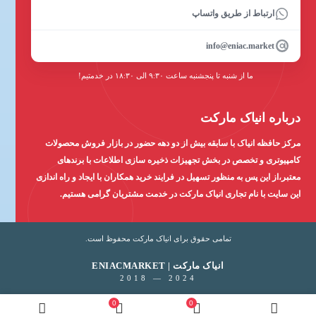
ارتباط از طریق واتساپ
info@eniac.market
ما از شنبه تا پنجشنبه ساعت ۹:۳۰ الی ۱۸:۳۰ در خدمتیم!
درباره انیاک مارکت
مرکز حافظه انیاک با سابقه بیش از دو دهه حضور در بازار فروش محصولات
کامپیوتری و تخصص در بخش تجهیزات ذخیره سازی اطلاعات با برندهای
معتبر،از این پس به منظور تسهیل در فرایند خرید همکاران با ایجاد و راه اندازی
این سایت با نام تجاری انیاک مارکت در خدمت مشتریان گرامی هستیم.
تمامی حقوق برای انیاک مارکت محفوظ است.
ENIACMARKET | انیاک مارکت
2018 — 2024
0
0