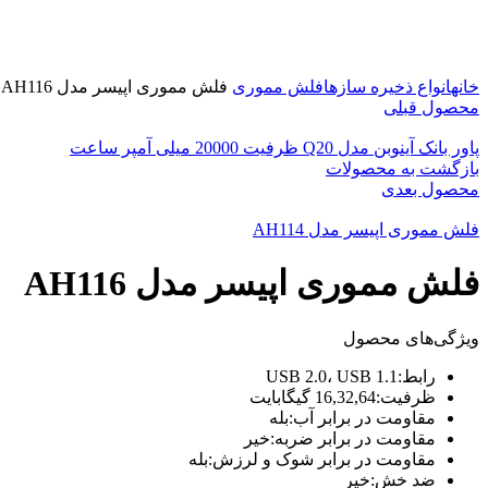
برای بزرگنمایی کلیک کنید
خانه
انواع ذخیره سازها
فلش مموری
فلش مموری اپیسر مدل AH116
محصول قبلی
پاور بانک آینوبن مدل Q20 ظرفیت 20000 میلی آمپر ساعت
بازگشت به محصولات
محصول بعدی
فلش مموری اپیسر مدل AH114
فلش مموری اپیسر مدل AH116
ویژگی‌های محصول
رابط:USB 2.0، USB 1.1
ظرفیت:16,32,64 گیگابایت
مقاومت در برابر آب:بله
مقاومت در برابر ضربه:خیر
مقاومت در برابر شوک و لرزش:بله
ضد خش:خیر