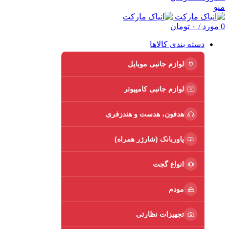
منو
0
مورد
/
۰
تومان
دسته بندی کالاها
لوازم جانبی موبایل
لوازم جانبی کامپیوتر
هدفون، هدست و هندزفری
پاوربانک (شارژر همراه)
انواع گجت
مودم
تجهیزات نظارتی