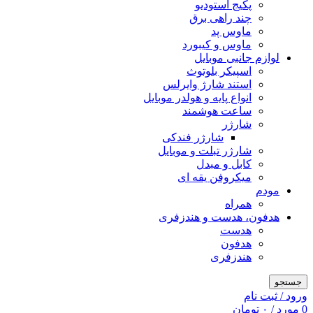
پکیج استودیو
چند راهی برق
ماوس پد
ماوس و کیبورد
لوازم جانبی موبایل
اسپیکر بلوتوث
استند شارژ وایرلس
انواع پایه و هولدر موبایل
ساعت هوشمند
شارژر
شارژر فندکی
شارژر تبلت و موبایل
کابل و مبدل
میکروفن یقه ای
مودم
همراه
هدفون، هدست و هندزفری
هدست
هدفون
هندزفری
جستجو
ورود / ثبت نام
0
مورد
/
۰
تومان