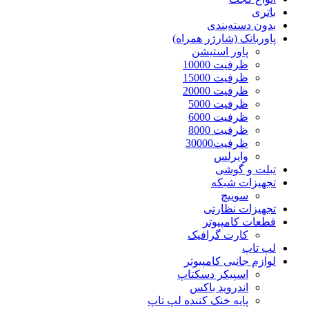
باتری
بدون دسته‌بندی
پاوربانک (شارژر همراه)
پاور استیشن
ظرفیت 10000
ظرفیت 15000
ظرفیت 20000
ظرفیت 5000
ظرفیت 6000
ظرفیت 8000
ظرفیت30000
وایرلس
تبلت و گوشی
تجهیزات شبکه
سوییچ
تجهیزات نظارتی
قطعات کامپیوتر
کارت گرافیک
لپ تاپ
لوازم جانبی کامپیوتر
اسپیکر دسکتاپ
اندروید باکس
پایه خنک کننده لپ تاپ