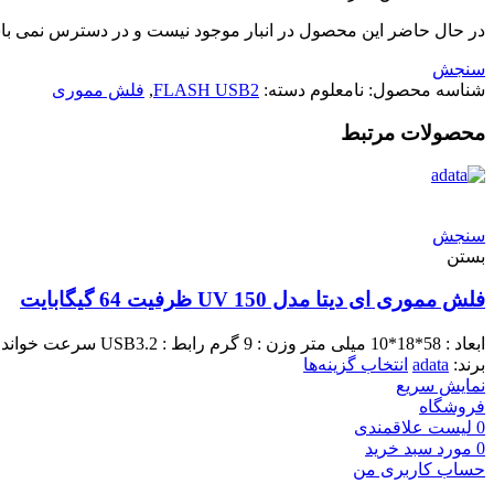
در حال حاضر این محصول در انبار موجود نیست و در دسترس نمی با
سنجش
شناسه محصول:
نامعلوم
دسته:
FLASH USB2
,
فلش مموری
محصولات مرتبط
سنجش
بستن
فلش مموری ای دیتا مدل UV 150 ظرفیت 64 گیگابایت
ابعاد : 58*18*10 میلی متر وزن : 9 گرم رابط : USB3.2 سرعت خواندن و نوشتن : به ترتیب 90 و 40 مگابایت بر ثانیه
برند:
adata
انتخاب گزینه‌ها
نمایش سریع
فروشگاه
0
لیست علاقمندی
0
مورد
سبد خرید
حساب کاربری من