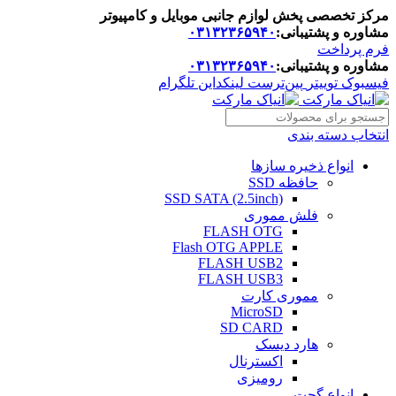
مرکز تخصصی پخش لوازم جانبی موبایل و کامپیوتر
مشاوره و پشتیبانی:
۰۳۱۳۲۳۶۵۹۴۰
فرم پرداخت
مشاوره و پشتیبانی:
۰۳۱۳۲۳۶۵۹۴۰
فیسبوک
توییتر
پین‌ترست
لینکداین
تلگرام
انتخاب دسته بندی
انواع ذخیره سازها
حافظه SSD
SSD SATA (2.5inch)
فلش مموری
FLASH OTG
Flash OTG APPLE
FLASH USB2
FLASH USB3
مموری کارت
MicroSD
SD CARD
هارد دیسک
اکسترنال
رومیزی
انواع گجت